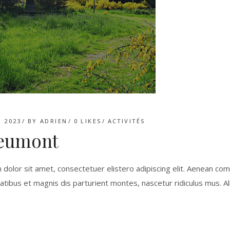
 2023
BY
ADRIEN
0
LIKES
ACTIVITÉS
eumont
dolor sit amet, consectetuer elistero adipiscing elit. Aenean c
ibus et magnis dis parturient montes, nascetur ridiculus mus. Aliq
E