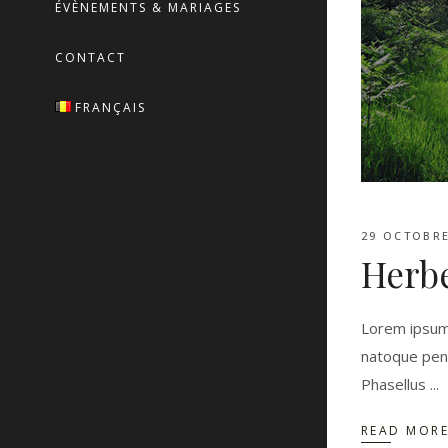
ÉVÈNEMENTS & MARIAGES
CONTACT
FRANÇAIS
29 OCTOBRE
Herb
Lorem ipsum 
natoque penat
Phasellus
READ MOR